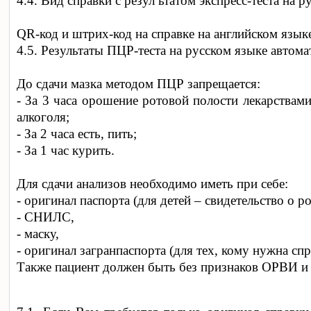
4.4. Вид справки с резул ьтатом экспресс-теста на р
Q
R-код и штрих-код на справке на английском язы
4.5. Результаты ПЦР-теста на русском языке автом
До сдачи мазка методом ПЦР запрещается:
- За 3 часа орошение ротовой полости лекарствам
алкоголя;
- За 2 часа есть, пить;
- За 1 час курить.
Для сдачи анализов необходимо иметь при себе:
- оригинал паспорта (для детей – свидетельство о р
- СНИ
ЛС,
- маск
у,
- оригинал загранпаспорта (для тех, кому нужна спр
Также пациент должен быть без признаков ОРВИ и