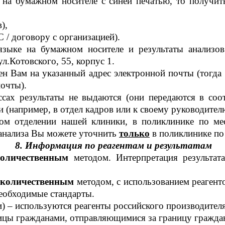
 на бумажном носителе с синей печатью, то получит
),
С / договору с организацией).
языке на бумажном носителе и результаты анализо
л.Котовского, 55, корпус 1.
лен Вам на указанный адрес электронной почты (тогда
почты).
сах результаты не выдаются (они передаются в соо
 (например, в отдел кадров или к своему руководител
ном отделении нашей клиники, в поликлинике по ме
 анализа Вы можете уточнить
только
в поликлинике по 
8. Информация по реагентам и результатам
количественным
методом. Интерпретация результа
уколичественным
методом, с использованием реагент
необходимые стандарты.
и) – используются реагенты российского производителя
ицы гражданами, отправляющимися за границу гражд