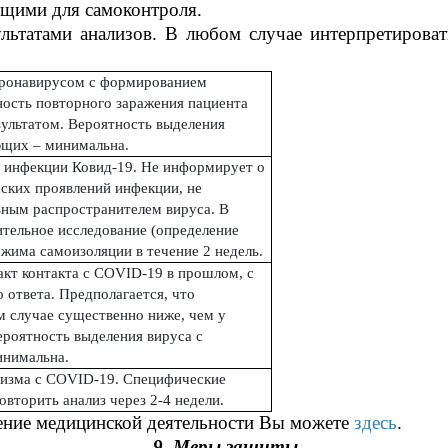
ющими для самоконтроля.
ультатами анализов. В любом случае интерпретирова
оронавирусом с формированием
ность повторного заражения пациента
зультатом. Вероятность выделения
ющих – минимальна.
е инфекции Ковид-19. Не информирует о
еских проявлений инфекции, не
льным распространителем вируса. В
ительное исследование (определение
жима самоизоляции в течение 2 недель.
акт контакта с COVID-19 в прошлом, с
ответа. Предполагается, что
м случае существенно ниже, чем у
ероятность выделения вируса с
инимальна.
низма с COVID-19. Специфические
овторить анализ через 2-4 недели.
ление медицинской деятельности Вы можете
здесь
.
9. Меры защиты