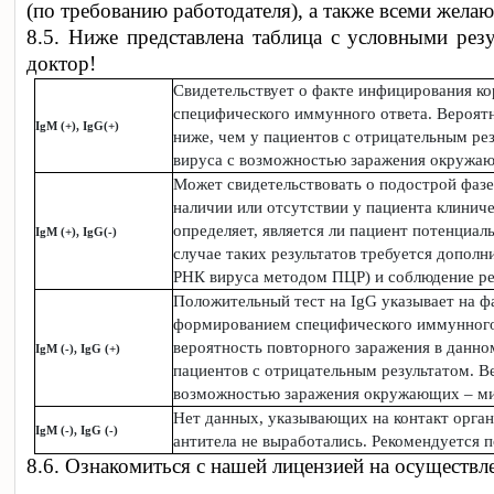
(по требованию работодателя), а также всеми жела
8.5. Ниже представлена таблица с условными рез
доктор!
Свидетельствует о факте инфицирования к
специфического иммунного ответа. Вероят
IgM (+), IgG(+)
ниже, чем у пациентов с отрицательным ре
вируса с возможностью заражения окружа
Может свидетельствовать о подострой фаз
наличии или отсутствии у пациента клинич
определяет, является ли пациент потенциа
IgM (+), IgG(-)
случае таких результатов требуется дополн
РНК вируса методом ПЦР) и соблюдение ре
Положительный тест на IgG указывает на ф
формированием специфического иммунного 
вероятность повторного заражения в данно
IgM
(-), IgG (+)
пациентов с отрицательным результатом. В
возможностью заражения окружающих – м
Нет данных, указывающих на контакт орга
IgM
(-), IgG
(-)
антитела не выработались. Рекомендуется п
8.6. Ознакомиться с нашей лицензией на осуществ