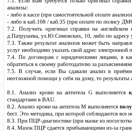
7.1. Если Вам требуется только оригинал справки
анализы:
- либо в кассе (при самостоятельной оплате анализов
- либо в каб.108 / каб.35 (при оплате по полису ДМ
7.2. Получить оригинал справки на английском 
д.Патрушева, ул.Ю.Семовских, 10, либо по адресу у
7.3. Также результат анализов может быть направ
услуг необходимо указать свой адрес электронной 
7.4. По договорам с юридическими лицами, в кас
обратиться к своему работодателю за разъяснениями
7.5. В случае, если Вы сдавали анализ в приём
неотложной помощи у себя на дому, то результаты
8.1. Анализ крови на антитела G выполняется
стандартами в BAU.
8.2. Анализ крови на антитела M выполняется
пол
бест. Это методика, при которой соблюдаются все 
8.3. При ПЦР-диагностике (при мазке из носоглотк
8.4. Мазок ПЦР сдается прибывающими из-за гран